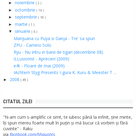
noiembrie
►
( 2 )
octombrie
►
( 16 )
septembrie
►
( 18 )
martie
►
( 1 )
ianuarie
▼
( 6 )
Marijuana cu Puya si Ganja - Tre' sa spun
ZPU - Camino Solo
Ryu - Nu intru in banii de tigari (decembrie 08)
iLLusionist - Aprecieri (2009)
e4t - Floare de mai (2009)
IAchtern Styg Presents I-gura K. Kuru & Meester T ...
2008
►
( 49 )
CITATUL ZILEI
"N-am cum s-amplific ce simt, te iubesc până la infinit, ține minte,
îți spun mereu foarte mult în puțin și mă bucur că vorbim și fără
cuvinte" - Raku
via
facebook.com/hhquotes
.