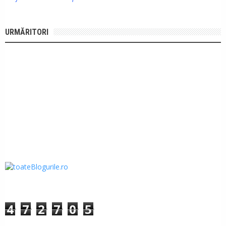
URMĂRITORI
4
7
2
7
0
5