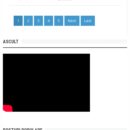
1
2
3
4
5
Next
Last
ASCULT