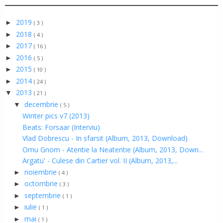
2019
►
( 3 )
2018
►
( 4 )
2017
►
( 16 )
2016
►
( 5 )
2015
►
( 10 )
2014
►
( 24 )
2013
▼
( 21 )
decembrie
▼
( 5 )
Winter pics v7 (2013)
Beats: Forsaar (Interviu)
Vlad Dobrescu - In sfarsit (Album, 2013, Download)
Omu Gnom - Atentie la Neatentie (Album, 2013, Down...
Argatu' - Culese din Cartier vol. II (Album, 2013,...
noiembrie
►
( 4 )
octombrie
►
( 3 )
septembrie
►
( 1 )
iulie
►
( 1 )
mai
►
( 1 )