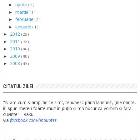
aprilie
►
( 2 )
martie
►
( 1 )
februarie
►
( 2 )
ianuarie
►
( 1 )
2012
►
( 25 )
2011
►
( 72 )
2010
►
( 86 )
2009
►
( 58 )
2008
►
( 49 )
CITATUL ZILEI
"N-am cum s-amplific ce simt, te iubesc până la infinit, ține minte,
îți spun mereu foarte mult în puțin și mă bucur că vorbim și fără
cuvinte" - Raku
via
facebook.com/hhquotes
.