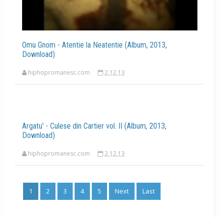
Omu Gnom - Atentie la Neatentie (Album, 2013,
Download)
hiphopromanesc.com
2.12.13
Argatu' - Culese din Cartier vol. II (Album, 2013,
Download)
hiphopromanesc.com
2.12.13
1
2
3
4
5
Next
Last