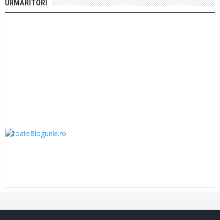
URMĂRITORI