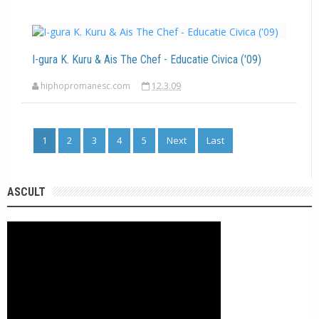
I-gura K. Kuru & Ais The Chef - Educatie Civica ('09)
hiphopromanesc.com
12.3.09
1
2
3
4
5
Next
Last
ASCULT