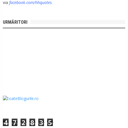
via
facebook.com/hhquotes
.
URMĂRITORI
4
7
2
8
3
5