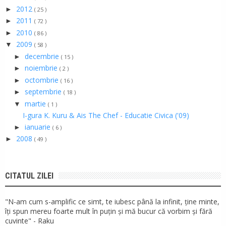
2012
►
( 25 )
2011
►
( 72 )
2010
►
( 86 )
2009
▼
( 58 )
decembrie
►
( 15 )
noiembrie
►
( 2 )
octombrie
►
( 16 )
septembrie
►
( 18 )
martie
▼
( 1 )
I-gura K. Kuru & Ais The Chef - Educatie Civica ('09)
ianuarie
►
( 6 )
2008
►
( 49 )
CITATUL ZILEI
"N-am cum s-amplific ce simt, te iubesc până la infinit, ține minte,
îți spun mereu foarte mult în puțin și mă bucur că vorbim și fără
cuvinte" - Raku