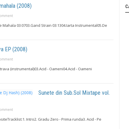
 mahala (2008)
C
omment
e Mahala 03:0703.Gand Strain 03:1304.Iarta Instrumental05.De
va EP (2008)
omment
Otrava (instrumental)03.Acid - Oameni04.Acid - Oameni
Sunete din Sub.Sol Mixtape vol.
omment
eTracklist:1. Intro2. Gradu Zero - Prima runda3. Acid - Pe