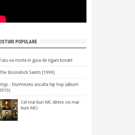
OSTURI POPULARE
Futu-va mortii in gura de tigani borati!
The Boondock Saints [1999]
Kryp - Dumnezeu asculta hip hop (album
2010)
Cel mai bun MC dintre cei mai
buni MCi