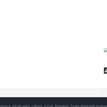
a, stil de viata, cultura, social, Romania.
Toate drepturile rezerva