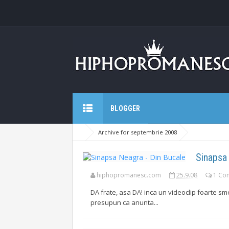
BLOGGER
Archive for septembrie 2008
Sinapsa
hiphopromanesc.com
25.9.08
1 Co
DA frate, asa DA! inca un videoclip foarte sme
presupun ca anunta...