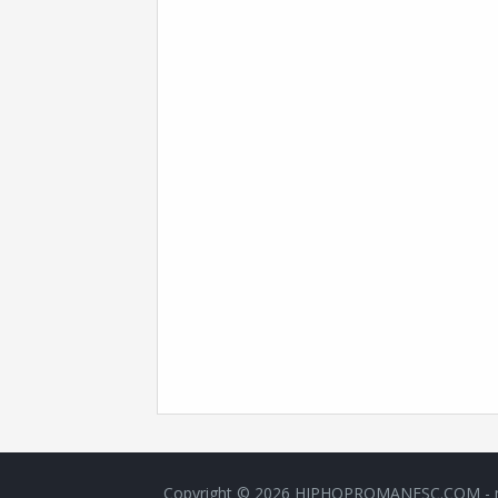
Copyright ©
2026
HIPHOPROMANESC.COM - muzic