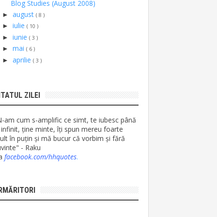
Blog Studies (August 2008)
august
►
( 8 )
iulie
►
( 10 )
iunie
►
( 3 )
mai
►
( 6 )
aprilie
►
( 3 )
ITATUL ZILEI
N-am cum s-amplific ce simt, te iubesc până
 infinit, ține minte, îți spun mereu foarte
lt în puțin și mă bucur că vorbim și fără
vinte" - Raku
ia
facebook.com/hhquotes
.
RMĂRITORI