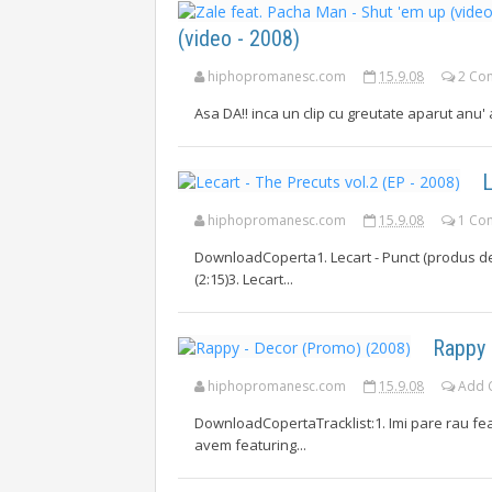
(video - 2008)
hiphopromanesc.com
15.9.08
2 Co
Asa DA!! inca un clip cu greutate aparut anu' 
L
hiphopromanesc.com
15.9.08
1 Co
DownloadCoperta1. Lecart - Punct (produs de P
(2:15)3. Lecart...
Rappy 
hiphopromanesc.com
15.9.08
Add 
DownloadCopertaTracklist:1. Imi pare rau fea
avem featuring...