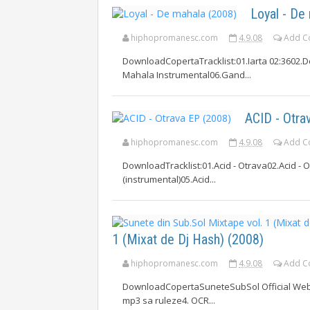
Loyal - De
hiphopromanesc.com
4.9.08
Add C
DownloadCopertaTracklist:01.Iarta 02:3602.D
Mahala Instrumental06.Gand...
ACID - Otra
hiphopromanesc.com
4.9.08
Add C
DownloadTracklist:01.Acid - Otrava02.Acid - 
(instrumental)05.Acid...
1 (Mixat de Dj Hash) (2008)
hiphopromanesc.com
4.9.08
Add C
DownloadCopertaSuneteSubSol Official Websit
mp3 sa ruleze4. OCR...