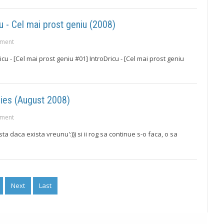
u - Cel mai prost geniu (2008)
ment
 - [Cel mai prost geniu #01] IntroDricu - [Cel mai prost geniu
ies (August 2008)
ment
 daca exista vreunu':))) si ii rog sa continue s-o faca, o sa
Next
Last