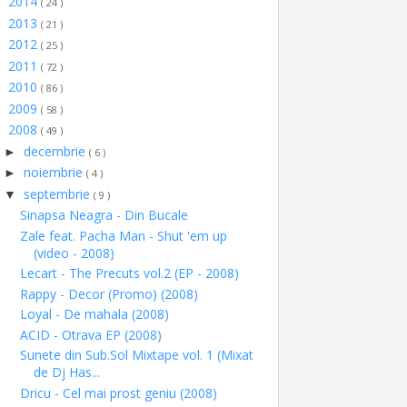
2014
►
( 24 )
2013
►
( 21 )
2012
►
( 25 )
2011
►
( 72 )
2010
►
( 86 )
2009
►
( 58 )
2008
▼
( 49 )
decembrie
►
( 6 )
noiembrie
►
( 4 )
septembrie
▼
( 9 )
Sinapsa Neagra - Din Bucale
Zale feat. Pacha Man - Shut 'em up
(video - 2008)
Lecart - The Precuts vol.2 (EP - 2008)
Rappy - Decor (Promo) (2008)
Loyal - De mahala (2008)
ACID - Otrava EP (2008)
Sunete din Sub.Sol Mixtape vol. 1 (Mixat
de Dj Has...
Dricu - Cel mai prost geniu (2008)