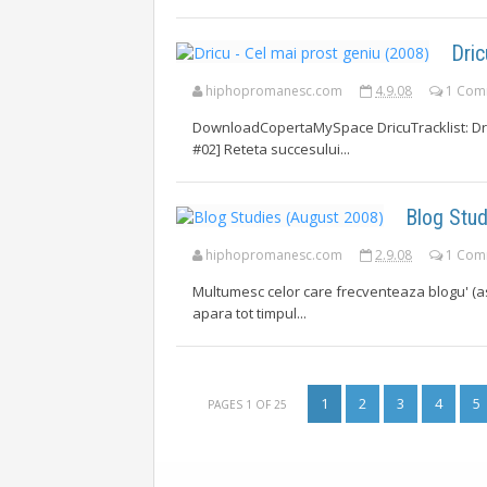
Dric
hiphopromanesc.com
4.9.08
1 Com
DownloadCopertaMySpace DricuTracklist: Dricu
#02] Reteta succesului...
Blog Stud
hiphopromanesc.com
2.9.08
1 Com
Multumesc celor care frecventeaza blogu' (asta
apara tot timpul...
1
2
3
4
5
PAGES 1 OF 25