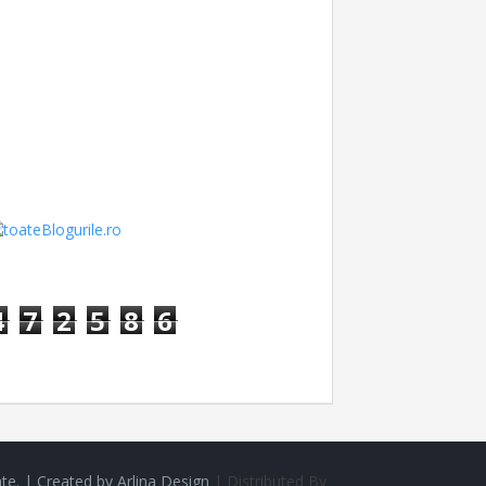
4
7
2
5
8
6
te. |
Created by
Arlina Design
| Distributed By