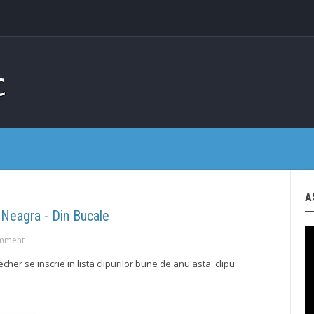
A
 Neagra - Din Bucale
mment
cher se inscrie in lista clipurilor bune de anu asta. clipu