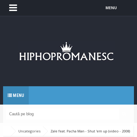
MENU
MENU
Uncategories
Zale feat. Pacha Man - Shut 'em up (video - 2008)