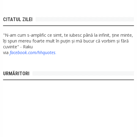
CITATUL ZILEI
"N-am cum s-amplific ce simt, te iubesc până la infinit, ține minte,
îți spun mereu foarte mult în puțin și mă bucur că vorbim și fără
cuvinte" - Raku
via
facebook.com/hhquotes
.
URMĂRITORI