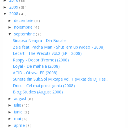
2010
►
( 86 )
2009
►
( 58 )
2008
▼
( 49 )
decembrie
►
( 6 )
noiembrie
►
( 4 )
septembrie
▼
( 9 )
Sinapsa Neagra - Din Bucale
Zale feat. Pacha Man - Shut 'em up (video - 2008)
Lecart - The Precuts vol.2 (EP - 2008)
Rappy - Decor (Promo) (2008)
Loyal - De mahala (2008)
ACID - Otrava EP (2008)
Sunete din Sub.Sol Mixtape vol. 1 (Mixat de Dj Has...
Dricu - Cel mai prost geniu (2008)
Blog Studies (August 2008)
august
►
( 8 )
iulie
►
( 10 )
iunie
►
( 3 )
mai
►
( 6 )
aprilie
►
( 3 )