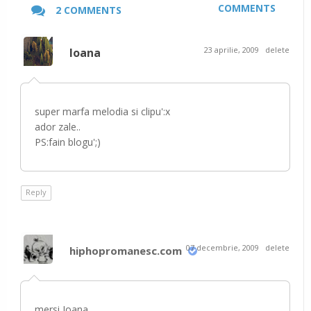
COMMENTS
2 COMMENTS
23 aprilie, 2009
delete
Ioana
super marfa melodia si clipu':x
ador zale..
PS:fain blogu';)
Reply
07 decembrie, 2009
delete
hiphopromanesc.com
mersi Ioana