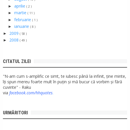
aprilie
►
( 2 )
martie
►
( 11 )
februarie
►
( 1 )
ianuarie
►
( 8 )
2009
►
( 58 )
2008
►
( 49 )
CITATUL ZILEI
"N-am cum s-amplific ce simt, te iubesc până la infinit, ține minte,
îți spun mereu foarte mult în puțin și mă bucur că vorbim și fără
cuvinte" - Raku
via
facebook.com/hhquotes
.
URMĂRITORI