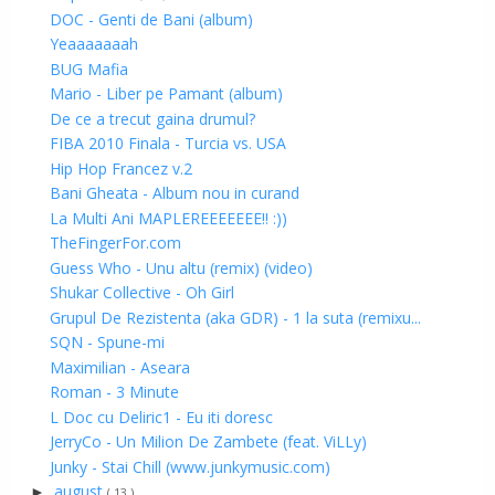
DOC - Genti de Bani (album)
Yeaaaaaaah
BUG Mafia
Mario - Liber pe Pamant (album)
De ce a trecut gaina drumul?
FIBA 2010 Finala - Turcia vs. USA
Hip Hop Francez v.2
Bani Gheata - Album nou in curand
La Multi Ani MAPLEREEEEEEE!! :))
TheFingerFor.com
Guess Who - Unu altu (remix) (video)
Shukar Collective - Oh Girl
Grupul De Rezistenta (aka GDR) - 1 la suta (remixu...
SQN - Spune-mi
Maximilian - Aseara
Roman - 3 Minute
L Doc cu Deliric1 - Eu iti doresc
JerryCo - Un Milion De Zambete (feat. ViLLy)
Junky - Stai Chill (www.junkymusic.com)
august
►
( 13 )