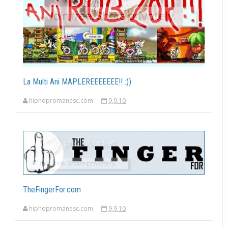
La Multi Ani MAPLEREEEEEEE!! :))
hiphopromanesc.com
9.9.10
TheFingerFor.com
hiphopromanesc.com
9.9.10