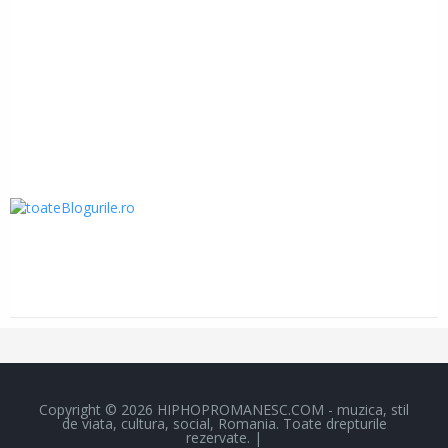
Copyright ©
2026
HIPHOPROMANESC.COM - muzica, stil
de viata, cultura, social, Romania.
Toate drepturile
rezervate. |