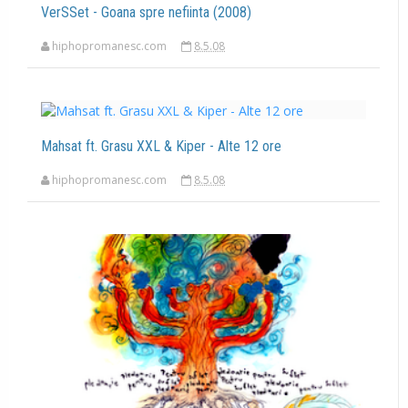
VerSSet - Goana spre nefiinta (2008)
hiphopromanesc.com
8.5.08
Mahsat ft. Grasu XXL & Kiper - Alte 12 ore
hiphopromanesc.com
8.5.08