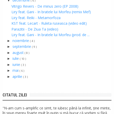
decembrie
▼
( 6 )
Vitrigo Revers - De minus zero (EP 2008)
Liry feat. Gani - In bratele lui Morfeu (remix Mef)
Liry feat. Reiki - Metamorfoza
KST feat. Lecart - Ruleta ruseasca (video edit)
Parazitii - De Ziua Ta (video)
Liry feat. Gani - In bratele lui Morfeu (prod. de ...
noiembrie
►
( 4 )
septembrie
►
( 9 )
august
►
( 8 )
iulie
►
( 10 )
iunie
►
( 3 )
mai
►
( 6 )
aprilie
►
( 3 )
CITATUL ZILEI
"N-am cum s-amplific ce simt, te iubesc până la infinit, ține minte,
îți spun mereu foarte mult în puțin și mă bucur că vorbim și fără