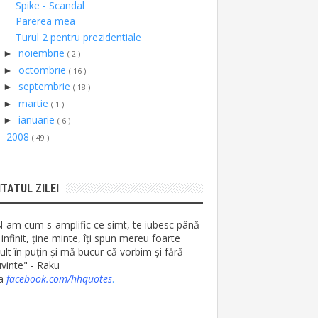
Spike - Scandal
Parerea mea
Turul 2 pentru prezidentiale
noiembrie
►
( 2 )
octombrie
►
( 16 )
septembrie
►
( 18 )
martie
►
( 1 )
ianuarie
►
( 6 )
2008
►
( 49 )
ITATUL ZILEI
N-am cum s-amplific ce simt, te iubesc până
 infinit, ține minte, îți spun mereu foarte
lt în puțin și mă bucur că vorbim și fără
vinte" - Raku
ia
facebook.com/hhquotes
.