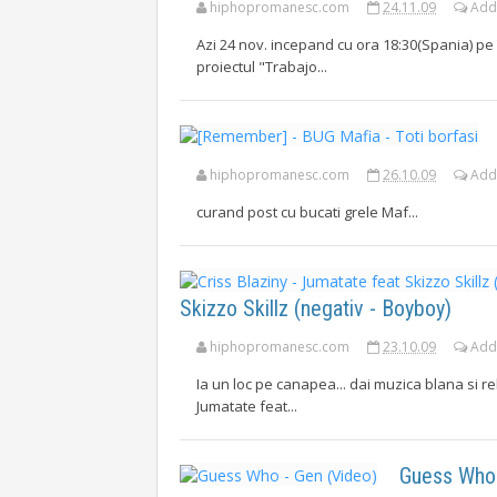
hiphopromanesc.com
24.11.09
Add
Azi 24 nov. incepand cu ora 18:30(Spania) pe 
proiectul "Trabajo...
hiphopromanesc.com
26.10.09
Add
curand post cu bucati grele Maf...
Skizzo Skillz (negativ - Boyboy)
hiphopromanesc.com
23.10.09
Add
Ia un loc pe canapea... dai muzica blana si r
Jumatate feat...
Guess Who 