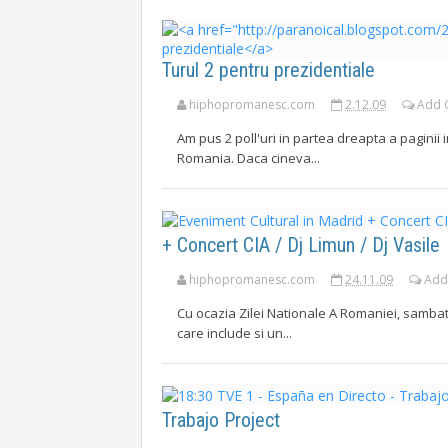
Turul 2 pentru prezidentiale
hiphopromanesc.com
2.12.09
Add 
Am pus 2 poll'uri in partea dreapta a paginii i
Romania. Daca cineva...
+ Concert CIA / Dj Limun / Dj Vasile
hiphopromanesc.com
24.11.09
Add
Cu ocazia Zilei Nationale A Romaniei, samba
care include si un...
Trabajo Project