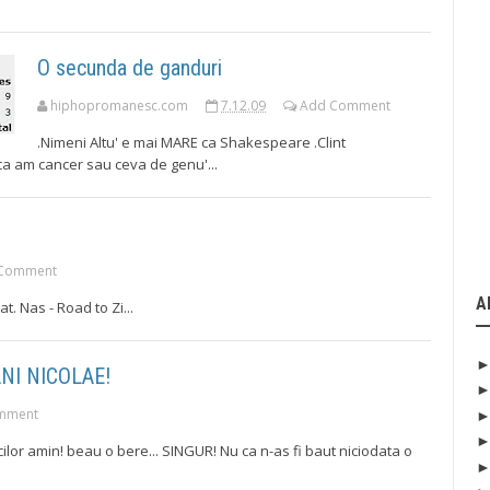
O secunda de ganduri
hiphopromanesc.com
7.12.09
Add Comment
.Nimeni Altu' e mai MARE ca Shakespeare .Clint
ca am cancer sau ceva de genu'...
Comment
A
 Nas - Road to Zi...
ANI NICOLAE!
mment
cilor amin! beau o bere... SINGUR! Nu ca n-as fi baut niciodata o