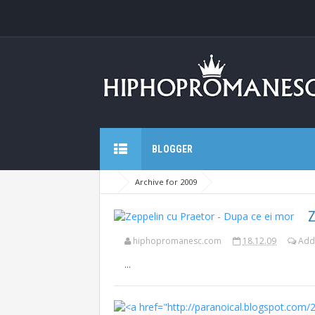
BLOGGER
Archive for 2009
Z
hiphopromanesc.com
18.12.09
Add
...