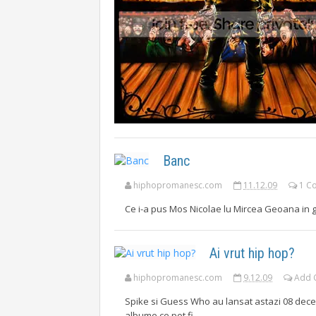
Banc
hiphopromanesc.com
11.12.09
1 C
Ce i-a pus Mos Nicolae lu Mircea Geoana in g
Ai vrut hip hop?
hiphopromanesc.com
9.12.09
Add 
Spike si Guess Who au lansat astazi 08 dece
albume ce pot fi...