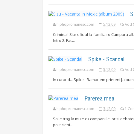
S
hiphopromanesc.com
5.12.09
Add 
Criminal! Site oficial la-familia.ro Cumpara 
Intro 2. Fac...
Spike - Scandal
hiphopromanesc.com
5.12.09
Add 
In curand... Spike - Ramanem prieteni [album] 
Parerea mea
hiphopromanesc.com
3.12.09
1 Co
Sa le trag la muie cu campaniile lor si debate
politicieni....