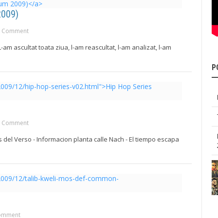
2009)
 Comment
L-am ascultat toata ziua, l-am reascultat, l-am analizat, l-am
P
 Comment
del Verso - Informacion planta calle Nach - El tiempo escapa
omment