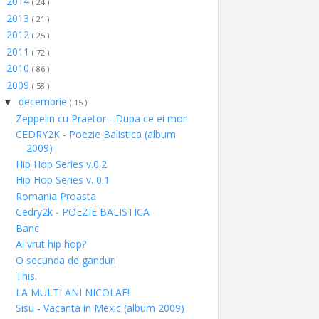
2014
►
( 24 )
2013
►
( 21 )
2012
►
( 25 )
2011
►
( 72 )
2010
►
( 86 )
2009
▼
( 58 )
decembrie
▼
( 15 )
Zeppelin cu Praetor - Dupa ce ei mor
CEDRY2K - Poezie Balistica (album
2009)
Hip Hop Series v.0.2
Hip Hop Series v. 0.1
Romania Proasta
Cedry2k - POEZIE BALISTICA
Banc
Ai vrut hip hop?
O secunda de ganduri
This.
LA MULTI ANI NICOLAE!
Sisu - Vacanta in Mexic (album 2009)