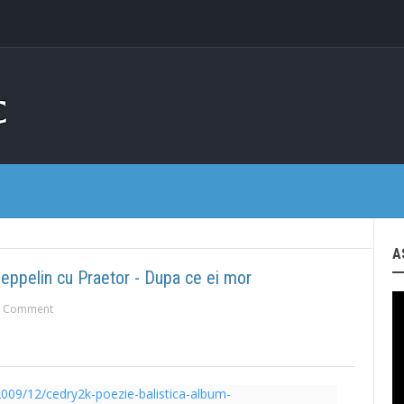
A
eppelin cu Praetor - Dupa ce ei mor
 Comment