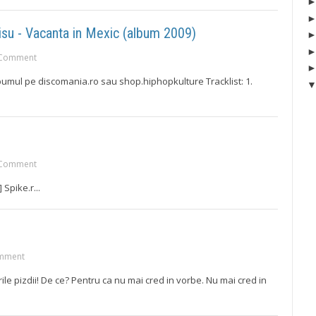
isu - Vacanta in Mexic (album 2009)
Comment
albumul pe discomania.ro sau shop.hiphopkulture Tracklist: 1.
Comment
Spike.r...
mment
rile pizdii! De ce? Pentru ca nu mai cred in vorbe. Nu mai cred in