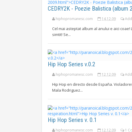
CEDRY2K - Poezie Balistica (album 
hiphopromanesc.com
14.12.09
Add
Cel mai asteptat album al anului e aici coae! 
simtit! Se...
Hip Hop Series v.0.2
hiphopromanesc.com
12.12.09
Add
Hip Hop en directo desde España. Violadores 
Mala Rodriguez...
Hip Hop Series v. 0.1
hiphopromanesc.com
12.12.09
1 C