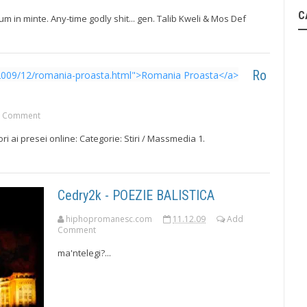
C
m in minte. Any-time godly shit... gen. Talib Kweli & Mos Def
Ro
 Comment
ori ai presei online: Categorie: Stiri / Massmedia 1.
Cedry2k - POEZIE BALISTICA
hiphopromanesc.com
11.12.09
Add
Comment
ma'ntelegi?...