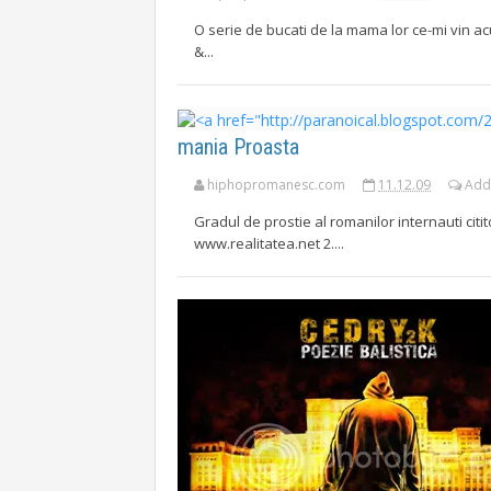
O serie de bucati de la mama lor ce-mi vin acu
&...
mania Proasta
hiphopromanesc.com
11.12.09
Add
Gradul de prostie al romanilor internauti citit
www.realitatea.net 2....