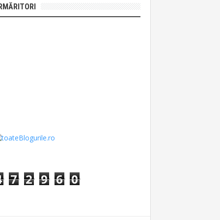
RMĂRITORI
4
7
2
9
6
0