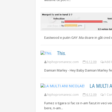
Eastwood e putin GAY .Ma doare in gât cred 
This.
hiphopromanesc.com
6.12.09
Add 
Damian Marley - Hey Baby Damian Marley feat.
LA MULTI 
hiphopromanesc.com
6.12.09
1 Co
Fumez o tigara si fac ce n-am facut in veci ve
bere, n-am...