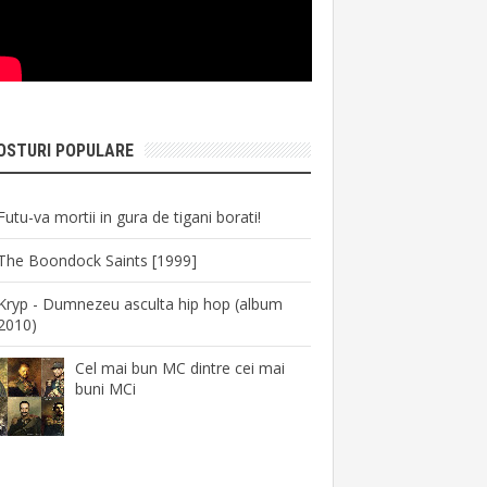
OSTURI POPULARE
Futu-va mortii in gura de tigani borati!
The Boondock Saints [1999]
Kryp - Dumnezeu asculta hip hop (album
2010)
Cel mai bun MC dintre cei mai
buni MCi