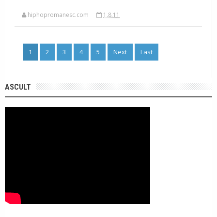
hiphopromanesc.com
1.8.11
1
2
3
4
5
Next
Last
ASCULT