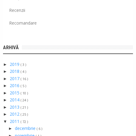
Recenzii
Recomandare
ARHIVĂ
2019
►
( 3 )
2018
►
( 4 )
2017
►
( 16 )
2016
►
( 5 )
2015
►
( 10 )
2014
►
( 24 )
2013
►
( 21 )
2012
►
( 25 )
2011
▼
( 72 )
decembrie
►
( 6 )
noiembrie
►
( 1 )