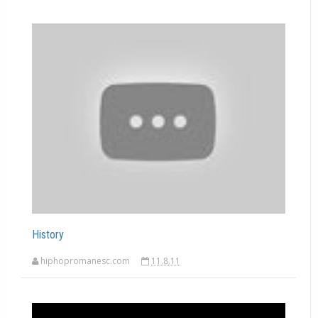
History
hiphopromanesc.com
11.8.11