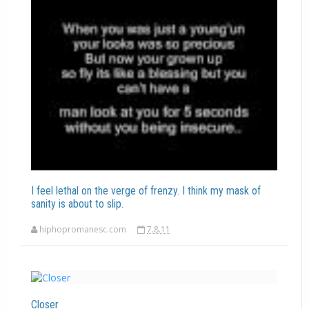
I feel lethal on the verge of frenzy. I think my mask of
sanity is about to slip.
hiphopromanesc.com
7.8.11
Closer