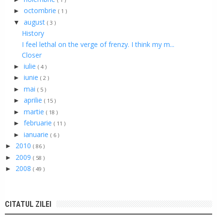
octombrie
►
( 1 )
august
▼
( 3 )
History
I feel lethal on the verge of frenzy. I think my m...
Closer
iulie
►
( 4 )
iunie
►
( 2 )
mai
►
( 5 )
aprilie
►
( 15 )
martie
►
( 18 )
februarie
►
( 11 )
ianuarie
►
( 6 )
2010
►
( 86 )
2009
►
( 58 )
2008
►
( 49 )
CITATUL ZILEI