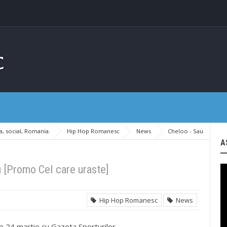
, social, Romania.
Hip Hop Romanesc
News
Cheloo - Sau
A
u [Promo Cel care uraste]
Hip Hop Romanesc
News
e 24 martie cu Gazeta Sporturilor.