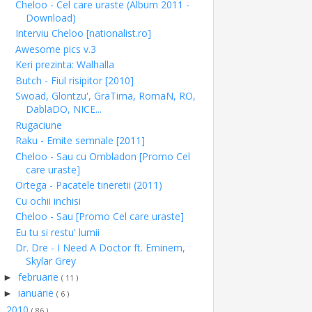
Cheloo - Cel care uraste (Album 2011 -
Download)
Interviu Cheloo [nationalist.ro]
Awesome pics v.3
Keri prezinta: Walhalla
Butch - Fiul risipitor [2010]
Swoad, Glontzu', GraTima, RomaN, RO,
DablaDO, NICE...
Rugaciune
Raku - Emite semnale [2011]
Cheloo - Sau cu Ombladon [Promo Cel
care uraste]
Ortega - Pacatele tineretii (2011)
Cu ochii inchisi
Cheloo - Sau [Promo Cel care uraste]
Eu tu si restu' lumii
Dr. Dre - I Need A Doctor ft. Eminem,
Skylar Grey
februarie
►
( 11 )
ianuarie
►
( 6 )
2010
►
( 86 )