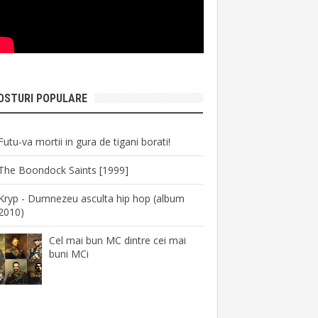
OSTURI POPULARE
Futu-va mortii in gura de tigani borati!
The Boondock Saints [1999]
Kryp - Dumnezeu asculta hip hop (album
2010)
Cel mai bun MC dintre cei mai
buni MCi