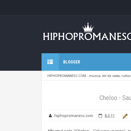
BLOGGER
HIPHOPROMANESC.COM - muzica, stil de viata, cultura
[Promo Cel care uraste]
Cheloo - Sa
hiphopromanesc.com
8.3.11
Albumul solo "Cheloo - Cel care uraste", p