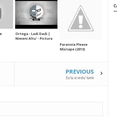
C
e
Ortega - Ladi Dadi |
Nimeni Altu' - Pictura
Paranoia Please
Mixtape (2013)
PREVIOUS
Eu tu si restu' lumii