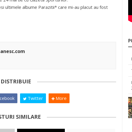
esi ultimele albume Parazitii* care mi-au placut au fost
P
manesc.com
DISTRIBUIE
cebook
Twitter
More
STURI SIMILARE