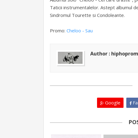
Taticii instrumentalelor. Astept albumul d
Sindromul Tourette si Condoleante.
Promo:
Cheloo - Sau
Author : hiphopro
Google
Fa
PO