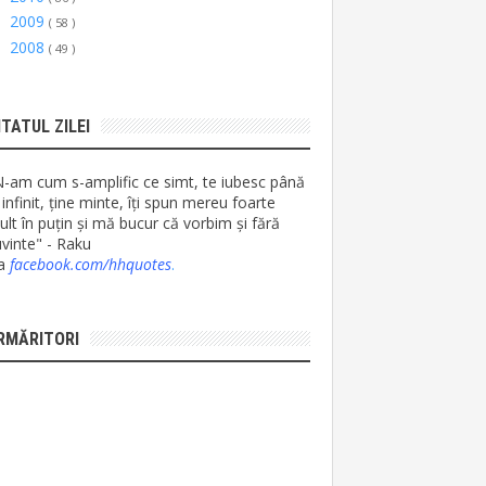
2009
►
( 58 )
2008
►
( 49 )
ITATUL ZILEI
N-am cum s-amplific ce simt, te iubesc până
 infinit, ține minte, îți spun mereu foarte
lt în puțin și mă bucur că vorbim și fără
vinte" - Raku
ia
facebook.com/hhquotes
.
RMĂRITORI