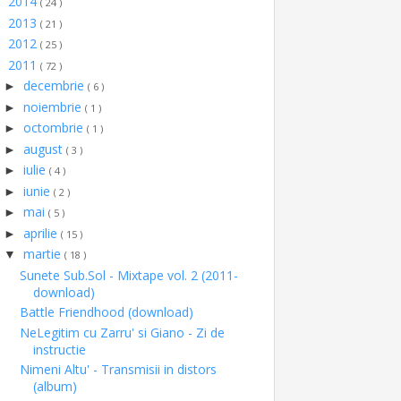
2014
►
( 24 )
2013
►
( 21 )
2012
►
( 25 )
2011
▼
( 72 )
decembrie
►
( 6 )
noiembrie
►
( 1 )
octombrie
►
( 1 )
august
►
( 3 )
iulie
►
( 4 )
iunie
►
( 2 )
mai
►
( 5 )
aprilie
►
( 15 )
martie
▼
( 18 )
Sunete Sub.Sol - Mixtape vol. 2 (2011-
download)
Battle Friendhood (download)
NeLegitim cu Zarru' si Giano - Zi de
instructie
Nimeni Altu' - Transmisii in distors
(album)