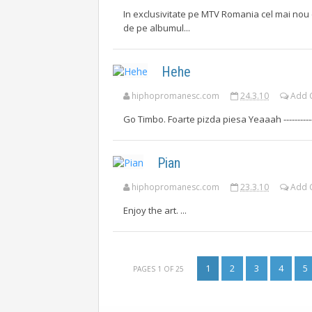
In exclusivitate pe MTV Romania cel mai nou c
de pe albumul...
Hehe
hiphopromanesc.com
24.3.10
Add 
Go Timbo. Foarte pizda piesa Yeaaah ---------------------
Pian
hiphopromanesc.com
23.3.10
Add 
Enjoy the art. ...
1
2
3
4
5
PAGES 1 OF 25