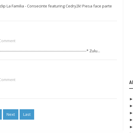
lip La Familia - Consecinte featuring Cedry2k! Piesa face parte
Comment
--------------------------------------------------------------* Zulu...
Comment
A
Next
Last