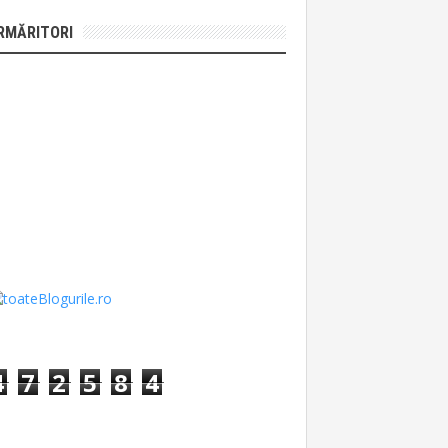
RMĂRITORI
4
7
2
5
8
4