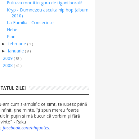
Futu-va mortii in gura de tigani borati!
Kryp - Dumnezeu asculta hip hop (album
2010)
La Familia - Consecinte
Hehe
Pian
februarie
►
( 1 )
ianuarie
►
( 8 )
2009
►
( 58 )
2008
►
( 49 )
ITATUL ZILEI
N-am cum s-amplific ce simt, te iubesc până
 infinit, ține minte, îți spun mereu foarte
lt în puțin și mă bucur că vorbim și fără
vinte" - Raku
ia
facebook.com/hhquotes
.