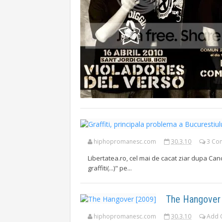
hiphopromanesc.com
30.3.10
3 Co
Libertatea.ro, cel mai de cacat ziar dupa Can
graffiti(...)" pe...
The Hangover 
hiphopromanesc.com
30.3.10
Add 