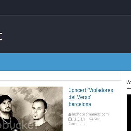
A
Concert 'Violadores
del Verso'
Barcelona
hiphopromanesc.com
31.3.10
Add
Comment