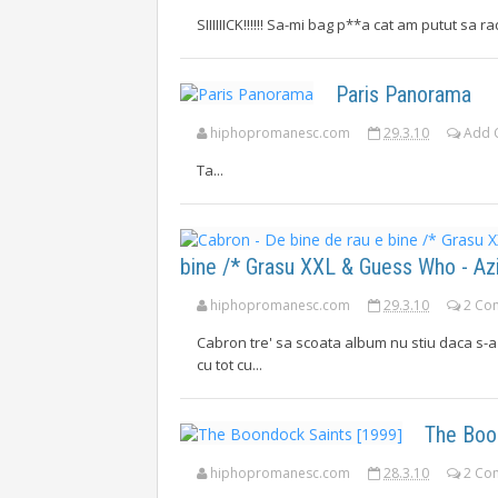
SIIIIIICK!!!!!! Sa-mi bag p**a cat am putut sa r
Paris Panorama
hiphopromanesc.com
29.3.10
Add 
Ta...
bine /* Grasu XXL & Guess Who - Az
hiphopromanesc.com
29.3.10
2 Co
Cabron tre' sa scoata album nu stiu daca s-a 
cu tot cu...
The Boo
hiphopromanesc.com
28.3.10
2 Co