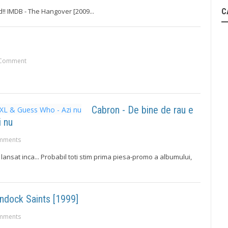
ad!! IMDB - The Hangover [2009...
C
Comment
Cabron - De bine de rau e
i nu
mments
lansat inca... Probabil toti stim prima piesa-promo a albumului,
ndock Saints [1999]
mments