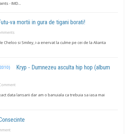
nts - IMD...
Futu-va mortii in gura de tigani borati!
omments
e Cheloo si Smiley, i-a enervat la culme pe cei de la Alianta
Kryp - Dumnezeu asculta hip hop (album
Comment
ct data lansarii dar am o banuiala ca trebuia sa iasa mai
 Consecinte
mment