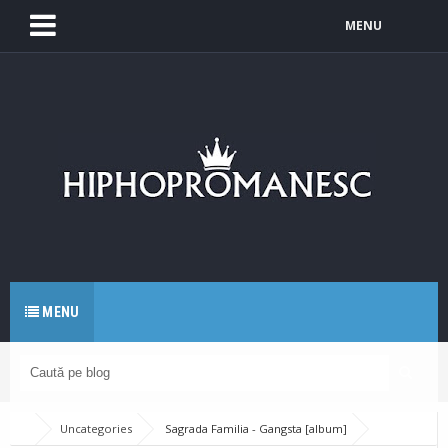
MENU
MENU
Uncategories
Sagrada Familia - Gangsta [album]