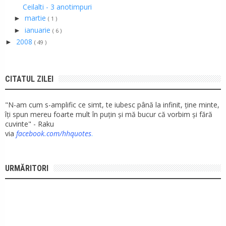
Ceilalti - 3 anotimpuri
martie
►
( 1 )
ianuarie
►
( 6 )
2008
►
( 49 )
CITATUL ZILEI
"N-am cum s-amplific ce simt, te iubesc până la infinit, ține minte,
îți spun mereu foarte mult în puțin și mă bucur că vorbim și fără
cuvinte" - Raku
via
facebook.com/hhquotes
.
URMĂRITORI