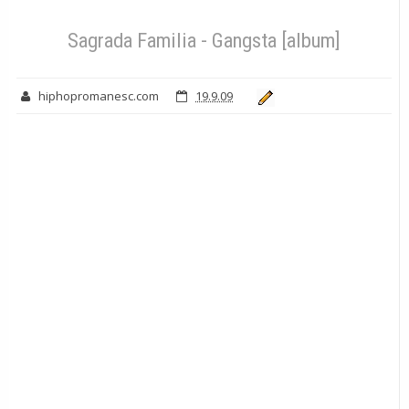
Sagrada Familia - Gangsta [album]
hiphopromanesc.com
19.9.09