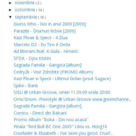
noiembrie
►
( 2 )
octombrie
►
( 16 )
septembrie
▼
( 18 )
Guess Who - Noi in anul 2000 [2009]
Parazitii - Drumuri fictive [2009]
Kazi Ploae & Specii - 4 Ziua
Marcelo D2 - Eu Tiro é Onda
Ad litteram feat. K-Gula - Himeric
SFDK - Ojos tristes
Sagrada Familia - Gangsta [album]
Cedry2k - Vise Zdrobite (PROMO Album)
Kazi Ploae si Specii - Ultimul Golan (prod. Sagace)
Spike - Banii
SISU @ Urban Groove, vineri 11.09.09 orele 20:00
Omu'Gnom -Freestyle @ Urban Groove www.greenchanne...
Sagrada Familia - Gangsta [album]
Cumicu - Direct din Balcani
Promo Album "Boka - Din nou acasa"
Finala "Red Bull BC One 2005" Lilou vs. Hong10
Cruxfader & Elizabeth - I've seen you (prod. Cruxf...