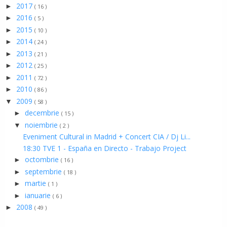
2017
►
( 16 )
2016
►
( 5 )
2015
►
( 10 )
2014
►
( 24 )
2013
►
( 21 )
2012
►
( 25 )
2011
►
( 72 )
2010
►
( 86 )
2009
▼
( 58 )
decembrie
►
( 15 )
noiembrie
▼
( 2 )
Eveniment Cultural in Madrid + Concert CIA / Dj Li...
18:30 TVE 1 - España en Directo - Trabajo Project
octombrie
►
( 16 )
septembrie
►
( 18 )
martie
►
( 1 )
ianuarie
►
( 6 )
2008
►
( 49 )