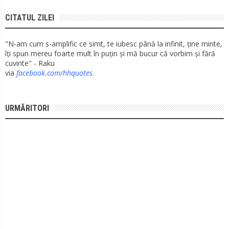
CITATUL ZILEI
"N-am cum s-amplific ce simt, te iubesc până la infinit, ține minte,
îți spun mereu foarte mult în puțin și mă bucur că vorbim și fără
cuvinte" - Raku
via
facebook.com/hhquotes
.
URMĂRITORI