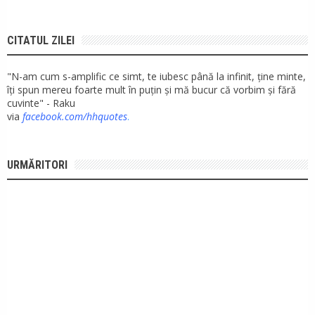
CITATUL ZILEI
"N-am cum s-amplific ce simt, te iubesc până la infinit, ține minte,
îți spun mereu foarte mult în puțin și mă bucur că vorbim și fără
cuvinte" - Raku
via
facebook.com/hhquotes
.
URMĂRITORI