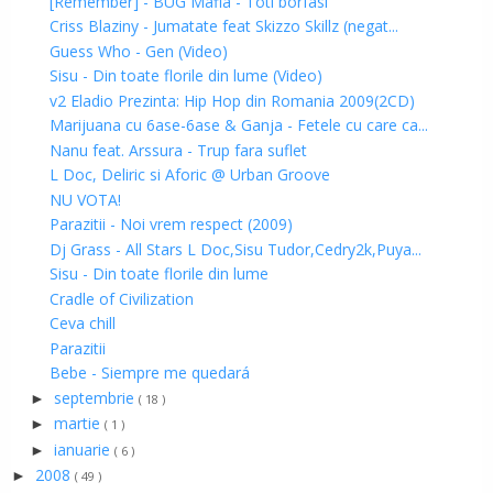
[Remember] - BUG Mafia - Toti borfasi
Criss Blaziny - Jumatate feat Skizzo Skillz (negat...
Guess Who - Gen (Video)
Sisu - Din toate florile din lume (Video)
v2 Eladio Prezinta: Hip Hop din Romania 2009(2CD)
Marijuana cu 6ase-6ase & Ganja - Fetele cu care ca...
Nanu feat. Arssura - Trup fara suflet
L Doc, Deliric si Aforic @ Urban Groove
NU VOTA!
Parazitii - Noi vrem respect (2009)
Dj Grass - All Stars L Doc,Sisu Tudor,Cedry2k,Puya...
Sisu - Din toate florile din lume
Cradle of Civilization
Ceva chill
Parazitii
Bebe - Siempre me quedará
septembrie
►
( 18 )
martie
►
( 1 )
ianuarie
►
( 6 )
2008
►
( 49 )