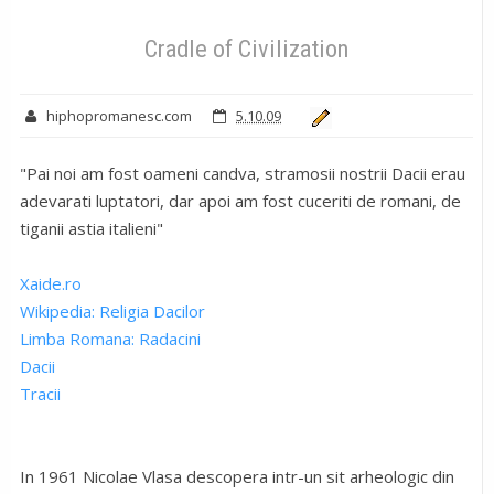
Cradle of Civilization
hiphopromanesc.com
5.10.09
"Pai noi am fost oameni candva, stramosii nostrii Dacii erau
adevarati luptatori, dar apoi am fost cuceriti de romani, de
tiganii astia italieni"
Xaide.ro
Wikipedia: Religia Dacilor
Limba Romana: Radacini
Dacii
Tracii
In 1961 Nicolae Vlasa descopera intr-un sit arheologic din