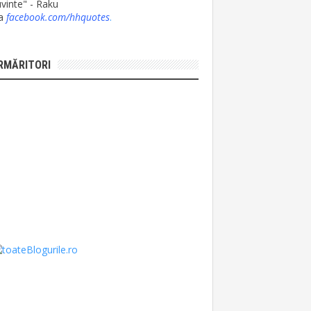
vinte" - Raku
ia
facebook.com/hhquotes
.
RMĂRITORI