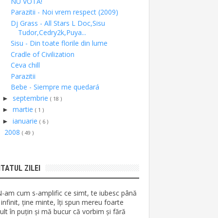
NU VOTA!
Parazitii - Noi vrem respect (2009)
Dj Grass - All Stars L Doc,Sisu
Tudor,Cedry2k,Puya...
Sisu - Din toate florile din lume
Cradle of Civilization
Ceva chill
Parazitii
Bebe - Siempre me quedará
septembrie
►
( 18 )
martie
►
( 1 )
ianuarie
►
( 6 )
2008
►
( 49 )
ITATUL ZILEI
N-am cum s-amplific ce simt, te iubesc până
 infinit, ține minte, îți spun mereu foarte
lt în puțin și mă bucur că vorbim și fără