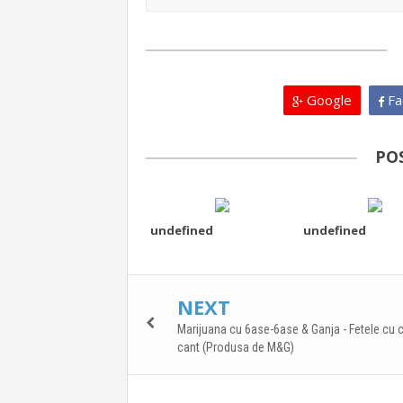
Google
Fa
PO
undefined
undefined
NEXT
Marijuana cu 6ase-6ase & Ganja - Fetele cu 
cant (Produsa de M&G)