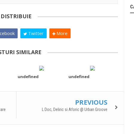
C
DISTRIBUIE
cebook
Twitter
More
STURI SIMILARE
undefined
undefined
PREVIOUS
care
L Doc, Deliric si Aforic @ Urban Groove