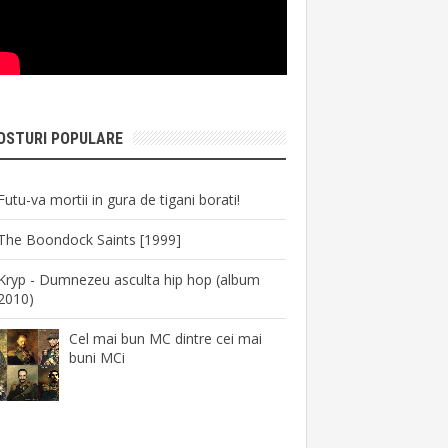
OSTURI POPULARE
Futu-va mortii in gura de tigani borati!
The Boondock Saints [1999]
Kryp - Dumnezeu asculta hip hop (album
2010)
Cel mai bun MC dintre cei mai
buni MCi