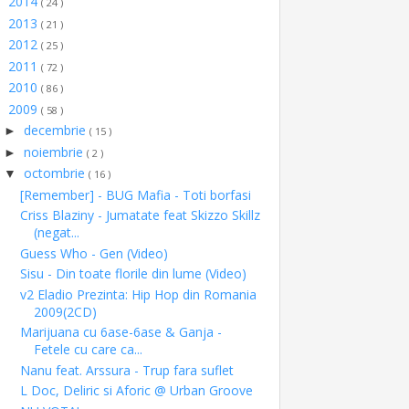
2014
►
( 24 )
2013
►
( 21 )
2012
►
( 25 )
2011
►
( 72 )
2010
►
( 86 )
2009
▼
( 58 )
decembrie
►
( 15 )
noiembrie
►
( 2 )
octombrie
▼
( 16 )
[Remember] - BUG Mafia - Toti borfasi
Criss Blaziny - Jumatate feat Skizzo Skillz
(negat...
Guess Who - Gen (Video)
Sisu - Din toate florile din lume (Video)
v2 Eladio Prezinta: Hip Hop din Romania
2009(2CD)
Marijuana cu 6ase-6ase & Ganja -
Fetele cu care ca...
Nanu feat. Arssura - Trup fara suflet
L Doc, Deliric si Aforic @ Urban Groove