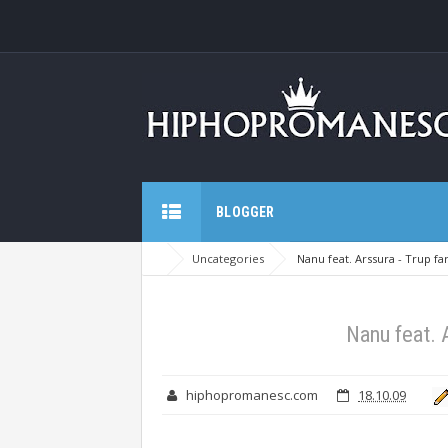
BLOGGER
Uncategories
Nanu feat. Arssura - Trup far
Nanu feat. A
hiphopromanesc.com
18.10.09