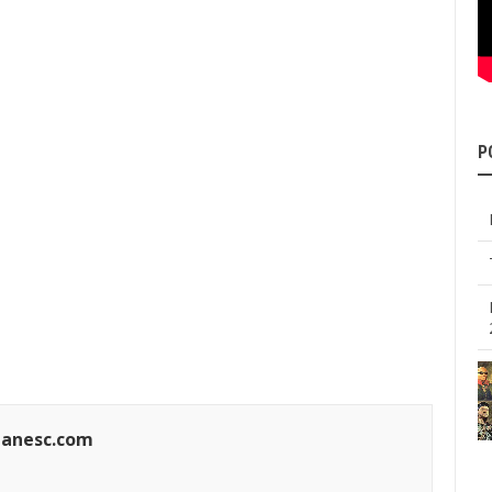
P
manesc.com