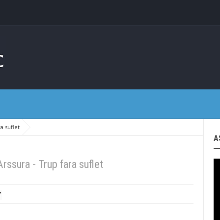
a suflet
A
rssura - Trup fara suflet