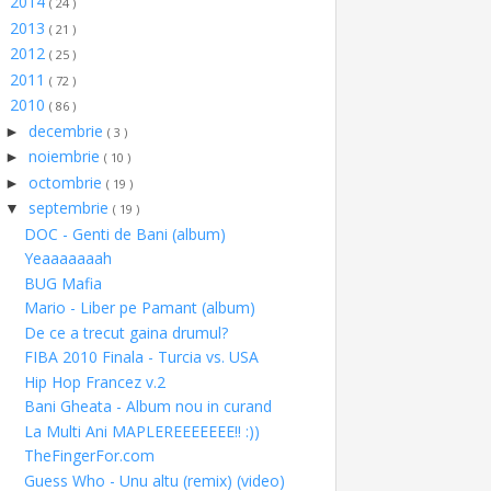
2014
►
( 24 )
2013
►
( 21 )
2012
►
( 25 )
2011
►
( 72 )
2010
▼
( 86 )
decembrie
►
( 3 )
noiembrie
►
( 10 )
octombrie
►
( 19 )
septembrie
▼
( 19 )
DOC - Genti de Bani (album)
Yeaaaaaaah
BUG Mafia
Mario - Liber pe Pamant (album)
De ce a trecut gaina drumul?
FIBA 2010 Finala - Turcia vs. USA
Hip Hop Francez v.2
Bani Gheata - Album nou in curand
La Multi Ani MAPLEREEEEEEE!! :))
TheFingerFor.com
Guess Who - Unu altu (remix) (video)