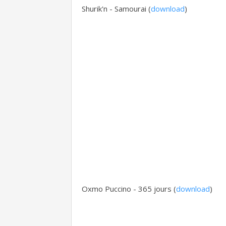
Shurik'n - Samourai (
download
)
Oxmo Puccino - 365 jours (
download
)