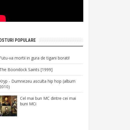
OSTURI POPULARE
Futu-va mortii in gura de tigani borati!
The Boondock Saints [1999]
Kryp - Dumnezeu asculta hip hop (album
2010)
Cel mai bun MC dintre cei mai
buni MCi