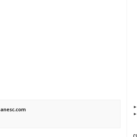
manesc.com
C