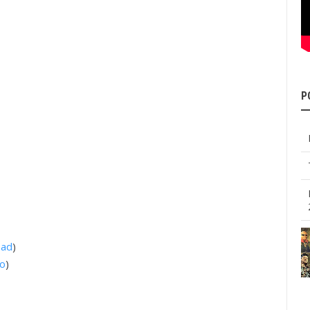
P
oad
)
eo
)