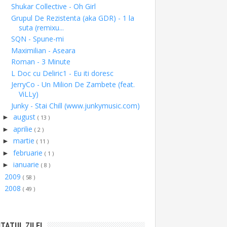
Shukar Collective - Oh Girl
Grupul De Rezistenta (aka GDR) - 1 la
suta (remixu...
SQN - Spune-mi
Maximilian - Aseara
Roman - 3 Minute
L Doc cu Deliric1 - Eu iti doresc
JerryCo - Un Milion De Zambete (feat.
ViLLy)
Junky - Stai Chill (www.junkymusic.com)
august
►
( 13 )
aprilie
►
( 2 )
martie
►
( 11 )
februarie
►
( 1 )
ianuarie
►
( 8 )
2009
►
( 58 )
2008
►
( 49 )
ITATUL ZILEI