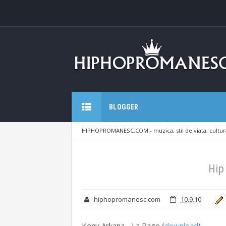
BLOGGER
HIPHOPROMANESC.COM - muzica, stil de viata, cultura
Francez v.2
Hip
hiphopromanesc.com
10.9.10
Keny Arkana - La Rage (
download
)