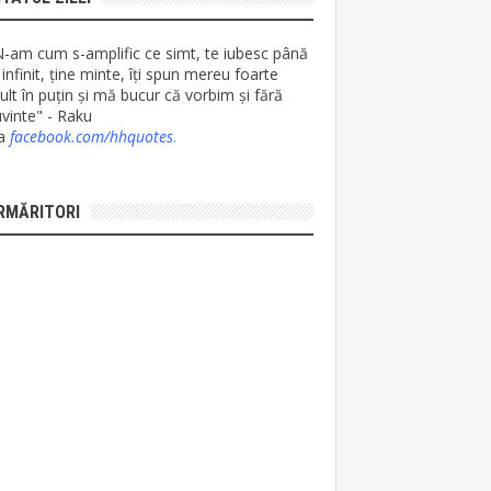
N-am cum s-amplific ce simt, te iubesc până
 infinit, ține minte, îți spun mereu foarte
lt în puțin și mă bucur că vorbim și fără
vinte" - Raku
ia
facebook.com/hhquotes
.
RMĂRITORI