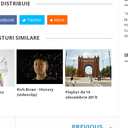
DISTRIBUIE
"
la
cebook
Twitter
More
mu
cu
v
STURI SIMILARE
U
Rich Brian - History
 cu
Playlist de 10
(videoclip)
(decembrie 2017)
PREVIOUS