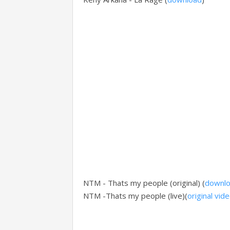
NTM - Thats my people (original) (
downl
NTM -Thats my people (live)(
original vid