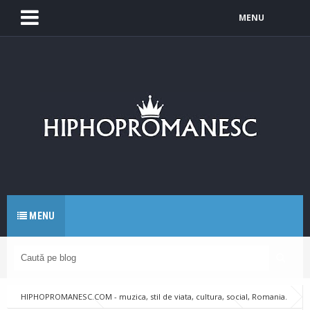
MENU
MENU
HIPHOPROMANESC.COM - muzica, stil de viata, cultura, social, Romania.