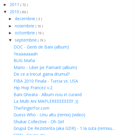
2011
►
( 72 )
2010
▼
( 86 )
decembrie
►
( 3 )
noiembrie
►
( 10 )
octombrie
►
( 19 )
septembrie
▼
( 19 )
DOC - Genti de Bani (album)
Yeaaaaaaah
BUG Mafia
Mario - Liber pe Pamant (album)
De ce a trecut gaina drumul?
FIBA 2010 Finala - Turcia vs. USA
Hip Hop Francez v.2
Bani Gheata - Album nou in curand
La Multi Ani MAPLEREEEEEEE!! :))
TheFingerFor.com
Guess Who - Unu altu (remix) (video)
Shukar Collective - Oh Girl
Grupul De Rezistenta (aka GDR) - 1 la suta (remixu...