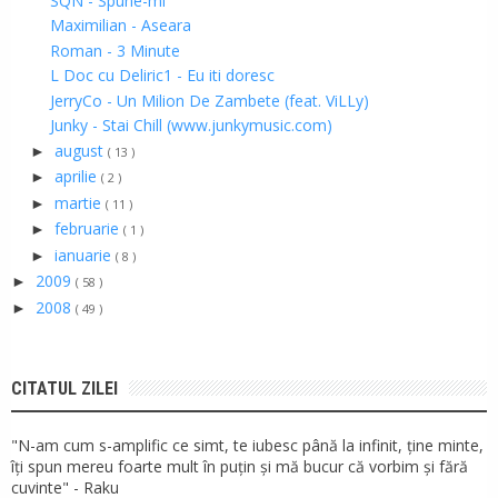
SQN - Spune-mi
Maximilian - Aseara
Roman - 3 Minute
L Doc cu Deliric1 - Eu iti doresc
JerryCo - Un Milion De Zambete (feat. ViLLy)
Junky - Stai Chill (www.junkymusic.com)
august
►
( 13 )
aprilie
►
( 2 )
martie
►
( 11 )
februarie
►
( 1 )
ianuarie
►
( 8 )
2009
►
( 58 )
2008
►
( 49 )
CITATUL ZILEI
"N-am cum s-amplific ce simt, te iubesc până la infinit, ține minte,
îți spun mereu foarte mult în puțin și mă bucur că vorbim și fără
cuvinte" - Raku