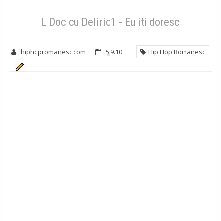
Hip Hop Romanesc
L Doc cu Deliric1 - Eu iti doresc
L Doc cu Deliric1 - Eu iti doresc
hiphopromanesc.com
5.9.10
Hip Hop Romanesc