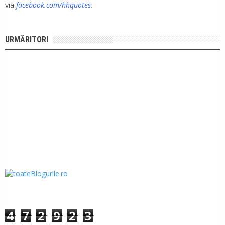
via
facebook.com/hhquotes
.
URMĂRITORI
4
7
2
9
2
3