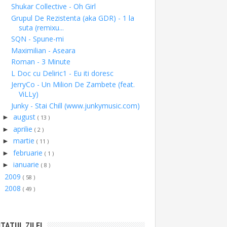
Shukar Collective - Oh Girl
Grupul De Rezistenta (aka GDR) - 1 la
suta (remixu...
SQN - Spune-mi
Maximilian - Aseara
Roman - 3 Minute
L Doc cu Deliric1 - Eu iti doresc
JerryCo - Un Milion De Zambete (feat.
ViLLy)
Junky - Stai Chill (www.junkymusic.com)
august
►
( 13 )
aprilie
►
( 2 )
martie
►
( 11 )
februarie
►
( 1 )
ianuarie
►
( 8 )
2009
►
( 58 )
2008
►
( 49 )
ITATUL ZILEI