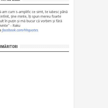
N-am cum s-amplific ce simt, te iubesc până
 infinit, ține minte, îți spun mereu foarte
lt în puțin și mă bucur că vorbim și fără
vinte" - Raku
ia
facebook.com/hhquotes
.
RMĂRITORI