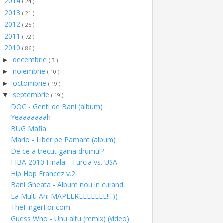
2014
►
( 24 )
2013
►
( 21 )
2012
►
( 25 )
2011
►
( 72 )
2010
▼
( 86 )
decembrie
►
( 3 )
noiembrie
►
( 10 )
octombrie
►
( 19 )
septembrie
▼
( 19 )
DOC - Genti de Bani (album)
Yeaaaaaaah
BUG Mafia
Mario - Liber pe Pamant (album)
De ce a trecut gaina drumul?
FIBA 2010 Finala - Turcia vs. USA
Hip Hop Francez v.2
Bani Gheata - Album nou in curand
La Multi Ani MAPLEREEEEEEE!! :))
TheFingerFor.com
Guess Who - Unu altu (remix) (video)