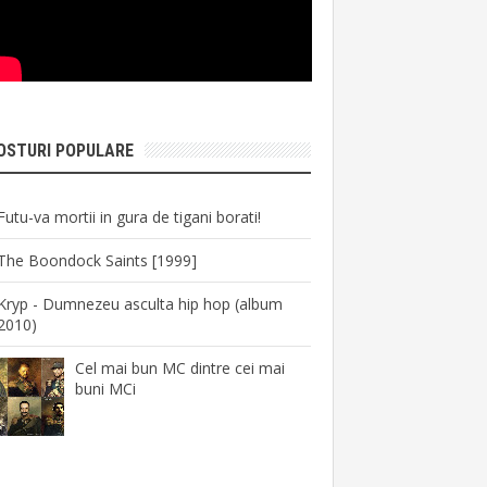
OSTURI POPULARE
Futu-va mortii in gura de tigani borati!
The Boondock Saints [1999]
Kryp - Dumnezeu asculta hip hop (album
2010)
Cel mai bun MC dintre cei mai
buni MCi