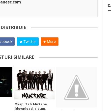
manesc.com
C
DISTRIBUIE
cebook
Twitter
More
STURI SIMILARE
Okapi Tati Mixtape
(download, album,