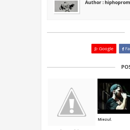
Author : hiphopro
Google
Fa
PO
Miezul.