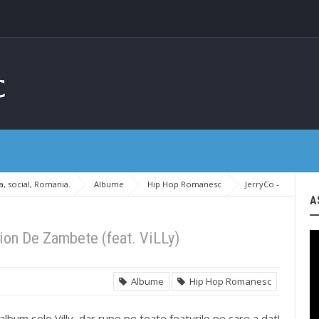
, social, Romania.
Albume
Hip Hop Romanesc
JerryCo -
A
ion De Zambete (feat. ViLLy)
Albume
Hip Hop Romanesc
album solo Villy, dar rupe pe toate featurile pe care a dat!