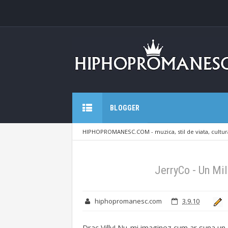
BLOGGER
HIPHOPROMANESC.COM - muzica, stil de viata, cultura
Un Milion De Zambete (feat. ViLLy)
JerryCo - Un Mil
hiphopromanesc.com
3.9.10
Drac Villy! Nu-mi imaginez cum ar suna un 