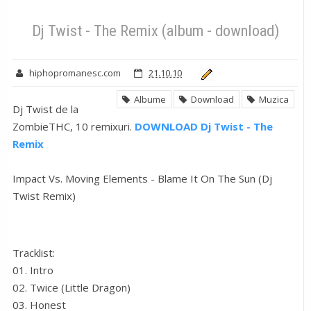
Albume
Download
Muzica
Dj Twist - The Remix (album -
download)
Dj Twist - The Remix (album - download)
hiphopromanesc.com
21.10.10
Albume
Download
Muzica
Dj Twist de la
ZombieTHC, 10 remixuri.
DOWNLOAD Dj Twist - The
Remix
Impact Vs. Moving Elements - Blame It On The Sun (Dj
Twist Remix)
Tracklist:
01. Intro
02. Twice (Little Dragon)
03. Honest