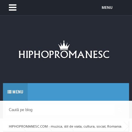
MENU
MENU
HIPHOPROMANESC.COM - muzica, stil de viata, cultura, social, Romania.