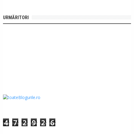
URMĂRITORI
4
7
2
9
2
6