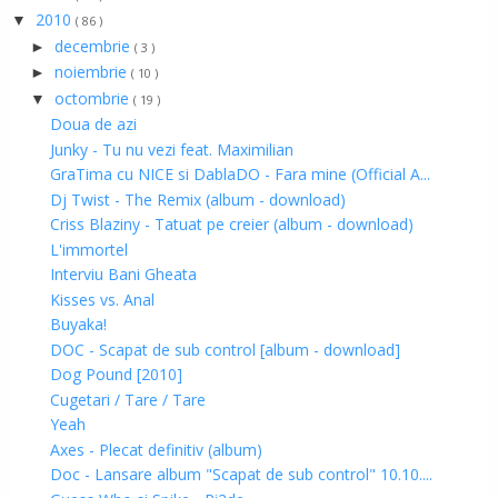
2010
▼
( 86 )
decembrie
►
( 3 )
noiembrie
►
( 10 )
octombrie
▼
( 19 )
Doua de azi
Junky - Tu nu vezi feat. Maximilian
GraTima cu NICE si DablaDO - Fara mine (Official A...
Dj Twist - The Remix (album - download)
Criss Blaziny - Tatuat pe creier (album - download)
L'immortel
Interviu Bani Gheata
Kisses vs. Anal
Buyaka!
DOC - Scapat de sub control [album - download]
Dog Pound [2010]
Cugetari / Tare / Tare
Yeah
Axes - Plecat definitiv (album)
Doc - Lansare album "Scapat de sub control" 10.10....