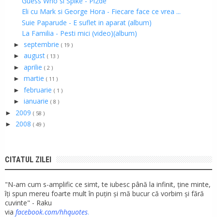
Guess Who si Spike - Pi2de
Eli cu Mark si George Hora - Fiecare face ce vrea ...
Suie Paparude - E suflet in aparat (album)
La Familia - Pesti mici (video)(album)
septembrie
►
( 19 )
august
►
( 13 )
aprilie
►
( 2 )
martie
►
( 11 )
februarie
►
( 1 )
ianuarie
►
( 8 )
2009
►
( 58 )
2008
►
( 49 )
CITATUL ZILEI
"N-am cum s-amplific ce simt, te iubesc până la infinit, ține minte,
îți spun mereu foarte mult în puțin și mă bucur că vorbim și fără
cuvinte" - Raku
via
facebook.com/hhquotes
.