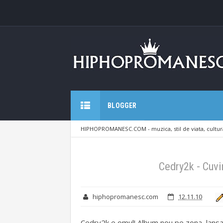
BLOGGER
HIPHOPROMANESC.COM - muzica, stil de viata, cultura
Cuvintecevindeca (album 2010)
Cedry2k - Cuv
hiphopromanesc.com
12.11.10
Cedry2k e omul! Album nou pe zona, lansar