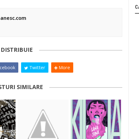
C
manesc.com
DISTRIBUIE
cebook
Twitter
More
STURI SIMILARE