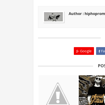
Author : hiphopro
Google
Fa
PO