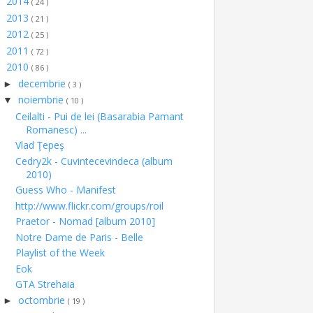
2014
►
( 24 )
2013
►
( 21 )
2012
►
( 25 )
2011
►
( 72 )
2010
▼
( 86 )
decembrie
►
( 3 )
noiembrie
▼
( 10 )
Ceilalti - Pui de lei (Basarabia Pamant
Romanesc) ...
Vlad Ţepeş
Cedry2k - Cuvintecevindeca (album
2010)
Guess Who - Manifest
http://www.flickr.com/groups/roil
Praetor - Nomad [album 2010]
Notre Dame de Paris - Belle
Playlist of the Week
Eok
GTA Strehaia
octombrie
►
( 19 )