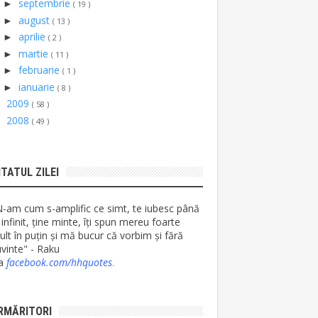
septembrie
►
( 19 )
august
►
( 13 )
aprilie
►
( 2 )
martie
►
( 11 )
februarie
►
( 1 )
ianuarie
►
( 8 )
2009
►
( 58 )
2008
►
( 49 )
ITATUL ZILEI
N-am cum s-amplific ce simt, te iubesc până
 infinit, ține minte, îți spun mereu foarte
lt în puțin și mă bucur că vorbim și fără
vinte" - Raku
ia
facebook.com/hhquotes
.
RMĂRITORI