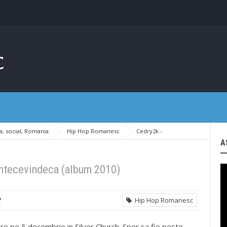
, social, Romania.
Hip Hop Romanesc
Cedry2k -
A
intecevindeca (album 2010)
Hip Hop Romanesc
e pe 5 decembrie in Silver Church. Sper sa fie peste