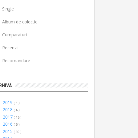
Single
Album de colectie
Cumparaturi
Recenzii
Recomandare
RHIVĂ
2019
►
( 3 )
2018
►
( 4 )
2017
►
( 16 )
2016
►
( 5 )
2015
►
( 10 )