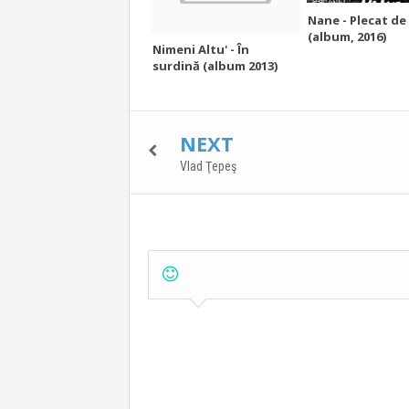
Nane - Plecat de
(album, 2016)
Nimeni Altu' - În
surdină (album 2013)
NEXT
Vlad Ţepeş