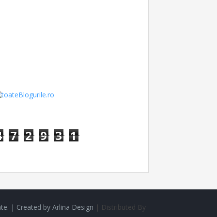
4
7
2
9
3
1
te. |
Created by
Arlina Design
| Distributed By