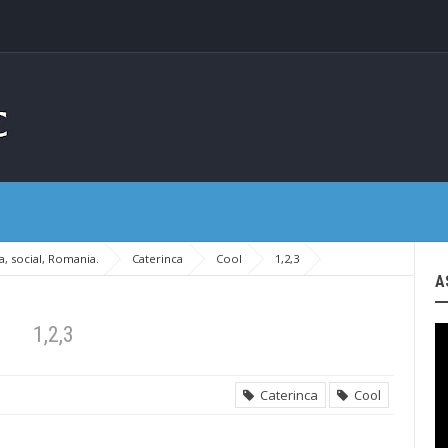
, social, Romania.
Caterinca
Cool
1,2,3
A
1,2,3
Caterinca
Cool