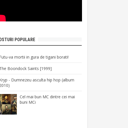
OSTURI POPULARE
Futu-va mortii in gura de tigani borati!
The Boondock Saints [1999]
Kryp - Dumnezeu asculta hip hop (album
2010)
Cel mai bun MC dintre cei mai
buni MCi