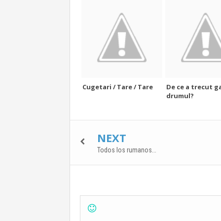
Cugetari / Tare / Tare
De ce a trecut g
drumul?
NEXT
Todos los rumanos...