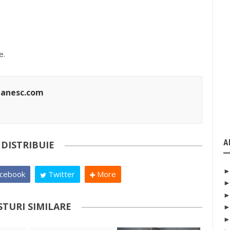
e.
manesc.com
A
DISTRIBUIE
cebook
Twitter
More
STURI SIMILARE