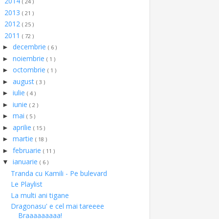
2014
►
( 24 )
2013
►
( 21 )
2012
►
( 25 )
2011
▼
( 72 )
decembrie
►
( 6 )
noiembrie
►
( 1 )
octombrie
►
( 1 )
august
►
( 3 )
iulie
►
( 4 )
iunie
►
( 2 )
mai
►
( 5 )
aprilie
►
( 15 )
martie
►
( 18 )
februarie
►
( 11 )
ianuarie
▼
( 6 )
Tranda cu Kamili - Pe bulevard
Le Playlist
La multi ani tigane
Dragonasu' e cel mai tareeee
Braaaaaaaaa!