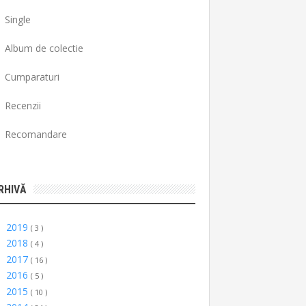
Single
Album de colectie
Cumparaturi
Recenzii
Recomandare
RHIVĂ
2019
►
( 3 )
2018
►
( 4 )
2017
►
( 16 )
2016
►
( 5 )
2015
►
( 10 )