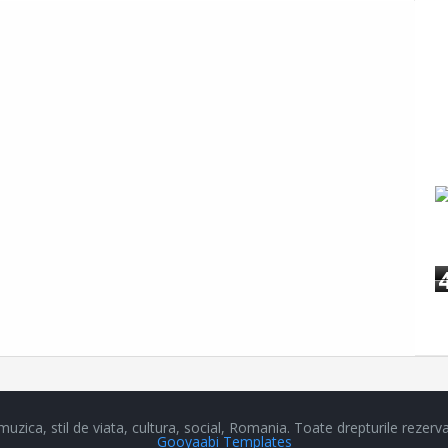
a, stil de viata, cultura, social, Romania.
Toate drepturile rezerva
Gooyaabi Templates