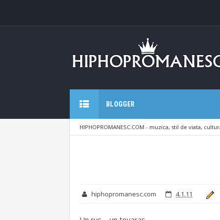
BLOGGER
HIPHOPROMANESC.COM - muzica, stil de viata, cultura
hiphopromanesc.com
4.1.11
Un rus – un tovaras.