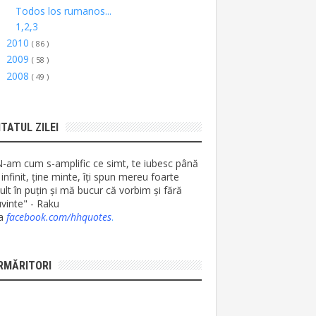
Todos los rumanos...
1,2,3
2010
►
( 86 )
2009
►
( 58 )
2008
►
( 49 )
ITATUL ZILEI
N-am cum s-amplific ce simt, te iubesc până
 infinit, ține minte, îți spun mereu foarte
lt în puțin și mă bucur că vorbim și fără
vinte" - Raku
ia
facebook.com/hhquotes
.
RMĂRITORI