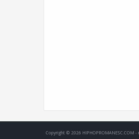
Copyright ©
2026
HIPHOPROMANESC.COM - muzic