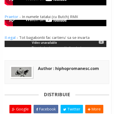
Praetor
- In numele tatalui (cu Butch) RMX
Il-egal
- Tot bagabontii fac cartieru' sa se invarta
Author : hiphopromanesc.com
DISTRIBUIE
Google
Facebook
Twitter
More