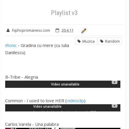
Muzica
Random
Playlist v3
Playlist v3
hiphopromanesc.com
20.4.11
Muzica
Random
iRonic
- Gradina cu mere (cu Iulia
Danilescu)
B-Tribe - Alegria
Common - I used to love HER (
videoclip
)
Carlos Varela - Una palabra