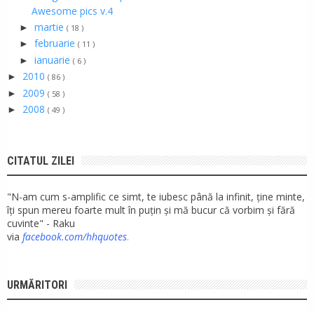
Awesome pics v.4
martie
►
( 18 )
februarie
►
( 11 )
ianuarie
►
( 6 )
2010
►
( 86 )
2009
►
( 58 )
2008
►
( 49 )
CITATUL ZILEI
"N-am cum s-amplific ce simt, te iubesc până la infinit, ține minte,
îți spun mereu foarte mult în puțin și mă bucur că vorbim și fără
cuvinte" - Raku
via
facebook.com/hhquotes
.
URMĂRITORI