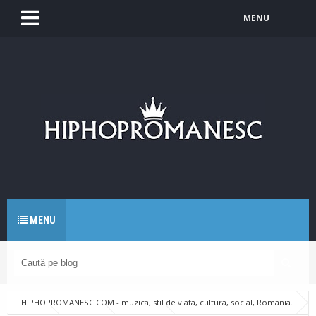
MENU
MENU
HIPHOPROMANESC.COM - muzica, stil de viata, cultura, social, Romania.