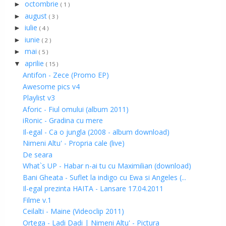
octombrie
►
( 1 )
august
►
( 3 )
iulie
►
( 4 )
iunie
►
( 2 )
mai
►
( 5 )
aprilie
▼
( 15 )
Antifon - Zece (Promo EP)
Awesome pics v4
Playlist v3
Aforic - Fiul omului (album 2011)
iRonic - Gradina cu mere
Il-egal - Ca o jungla (2008 - album download)
Nimeni Altu' - Propria cale (live)
De seara
What`s UP - Habar n-ai tu cu Maximilian (download)
Bani Gheata - Suflet la indigo cu Ewa si Angeles (...
Il-egal prezinta HAITA - Lansare 17.04.2011
Filme v.1
Ceilalti - Maine (Videoclip 2011)
Ortega - Ladi Dadi | Nimeni Altu' - Pictura