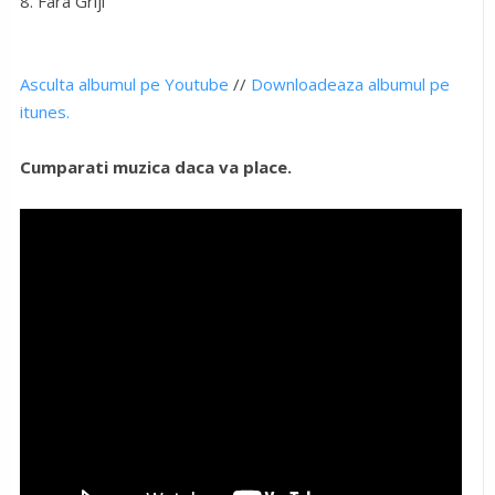
8. Fara Griji
Asculta albumul pe Youtube
//
Downloadeaza albumul pe
itunes.
Cumparati muzica daca va place.