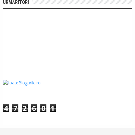
URMĂRITORI
4
7
2
6
0
1