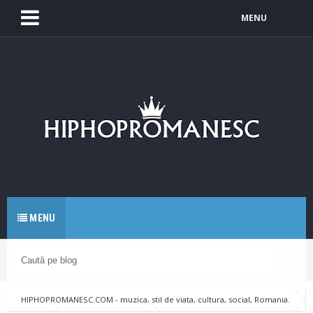
MENU
MENU
HIPHOPROMANESC.COM - muzica, stil de viata, cultura, social, Romania.