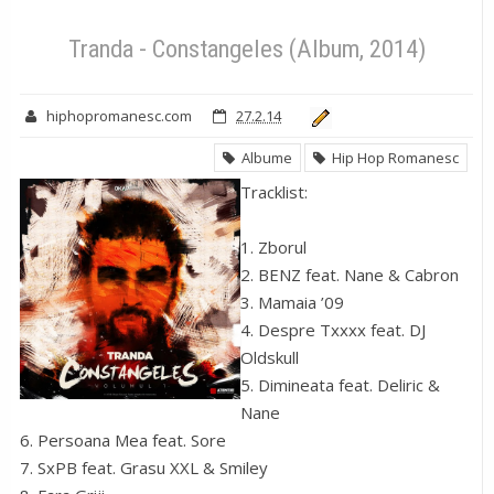
Albume
Hip Hop Romanesc
Tranda - Constangeles (Album,
2014)
Tranda - Constangeles (Album, 2014)
hiphopromanesc.com
27.2.14
Albume
Hip Hop Romanesc
Tracklist:
1. Zborul
2. BENZ feat. Nane & Cabron
3. Mamaia ’09
4. Despre Txxxx feat. DJ
Oldskull
5. Dimineata feat. Deliric &
Nane
6. Persoana Mea feat. Sore
7. SxPB feat. Grasu XXL & Smiley