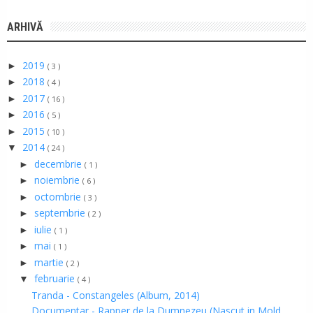
ARHIVĂ
2019
►
( 3 )
2018
►
( 4 )
2017
►
( 16 )
2016
►
( 5 )
2015
►
( 10 )
2014
▼
( 24 )
decembrie
►
( 1 )
noiembrie
►
( 6 )
octombrie
►
( 3 )
septembrie
►
( 2 )
iulie
►
( 1 )
mai
►
( 1 )
martie
►
( 2 )
februarie
▼
( 4 )
Tranda - Constangeles (Album, 2014)
Documentar - Rapper de la Dumnezeu (Nascut in Mold...