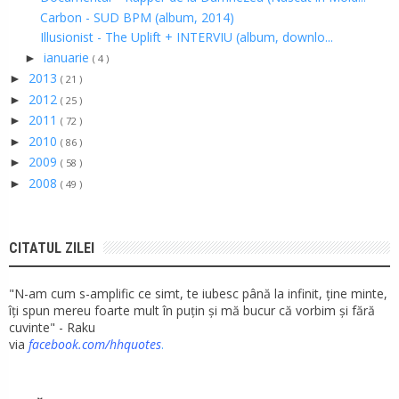
Carbon - SUD BPM (album, 2014)
Illusionist - The Uplift + INTERVIU (album, downlo...
ianuarie
►
( 4 )
2013
►
( 21 )
2012
►
( 25 )
2011
►
( 72 )
2010
►
( 86 )
2009
►
( 58 )
2008
►
( 49 )
CITATUL ZILEI
"N-am cum s-amplific ce simt, te iubesc până la infinit, ține minte,
îți spun mereu foarte mult în puțin și mă bucur că vorbim și fără
cuvinte" - Raku
via
facebook.com/hhquotes
.