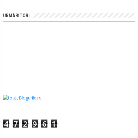
URMĂRITORI
4
7
2
9
6
1