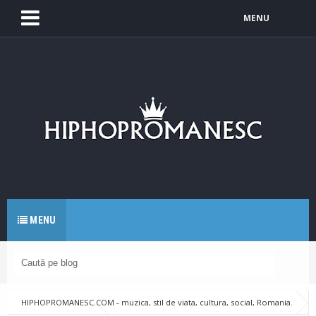
MENU
MENU
HIPHOPROMANESC.COM - muzica, stil de viata, cultura, social, Romania.