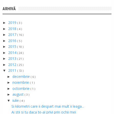
ARHIVĂ
2019
►
( 3 )
2018
►
( 4 )
2017
►
( 16 )
2016
►
( 5 )
2015
►
( 10 )
2014
►
( 24 )
2013
►
( 21 )
2012
►
( 25 )
2011
▼
( 72 )
decembrie
►
( 6 )
noiembrie
►
( 1 )
octombrie
►
( 1 )
august
►
( 3 )
iulie
▼
( 4 )
Si kilometri care ii despart mai mult ii leaga...
Ai stii si tu daca te-ai privi prin ochii mei