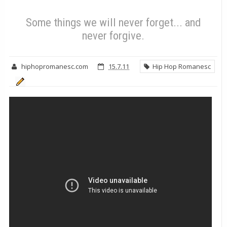
Hip Hop Romanesc
Some things we will never forget... and never
forgive.
Some things we will never forget... and
never forgive.
hiphopromanesc.com
15.7.11
Hip Hop Romanesc