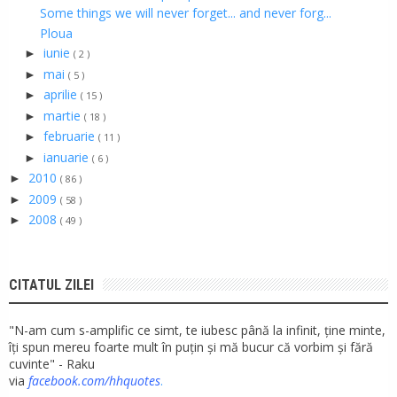
Some things we will never forget... and never forg...
Ploua
iunie
►
( 2 )
mai
►
( 5 )
aprilie
►
( 15 )
martie
►
( 18 )
februarie
►
( 11 )
ianuarie
►
( 6 )
2010
►
( 86 )
2009
►
( 58 )
2008
►
( 49 )
CITATUL ZILEI
"N-am cum s-amplific ce simt, te iubesc până la infinit, ține minte,
îți spun mereu foarte mult în puțin și mă bucur că vorbim și fără
cuvinte" - Raku
via
facebook.com/hhquotes
.