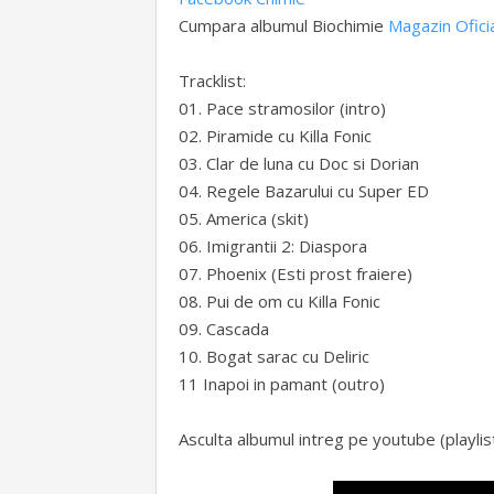
Cumpara albumul Biochimie
Magazin Ofici
Tracklist:
01. Pace stramosilor (intro)
02. Piramide cu Killa Fonic
03. Clar de luna cu Doc si Dorian
04. Regele Bazarului cu Super ED
05. America (skit)
06. Imigrantii 2: Diaspora
07. Phoenix (Esti prost fraiere)
08. Pui de om cu Killa Fonic
09. Cascada
10. Bogat sarac cu Deliric
11 Inapoi in pamant (outro)
Asculta albumul intreg pe youtube (playlist