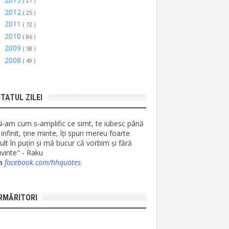
►
( 21 )
2012
►
( 25 )
2011
►
( 72 )
2010
►
( 86 )
2009
►
( 58 )
2008
►
( 49 )
ITATUL ZILEI
N-am cum s-amplific ce simt, te iubesc până
 infinit, ține minte, îți spun mereu foarte
lt în puțin și mă bucur că vorbim și fără
vinte" - Raku
ia
facebook.com/hhquotes
.
RMĂRITORI