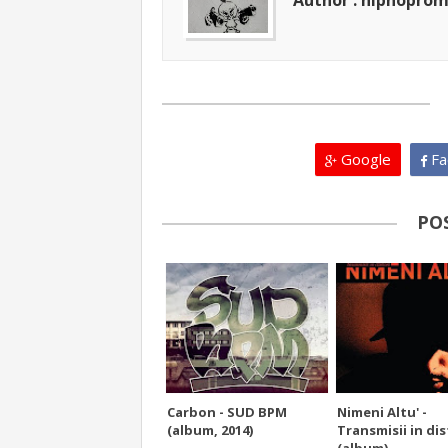
Author : hiphopro
Google
Fa
PO
Carbon - SUD BPM
Nimeni Altu' -
(album, 2014)
Transmisii in di
(album)