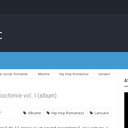
, social, Romania.
Albume
Hip Hop Romanesc
Lansare
A
iochimie vol. I (album)
Albume
Hip Hop Romanesc
Lansare
erial de 11 piese cu un sound exceptional, asa cum ne-a