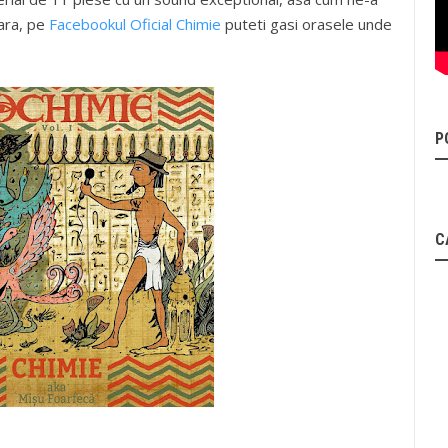
tara, pe
Facebookul Oficial Chimie
puteti gasi orasele unde
P
C