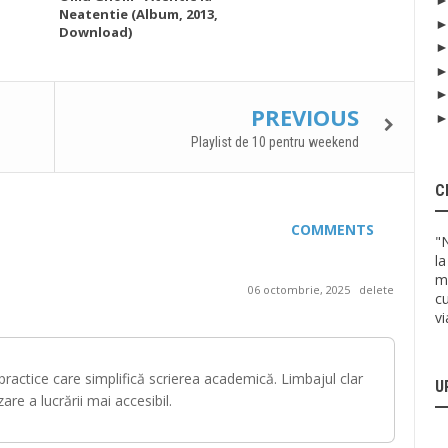
Neatentie (Album, 2013,
Download)
PREVIOUS
Playlist de 10 pentru weekend
C
COMMENTS
"
la
mu
06 octombrie, 2025
delete
cu
v
 practice care simplifică scrierea academică. Limbajul clar
U
zare a lucrării mai accesibil.