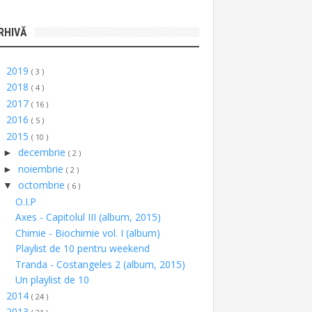
RHIVĂ
2019
►
( 3 )
2018
►
( 4 )
2017
►
( 16 )
2016
►
( 5 )
2015
▼
( 10 )
decembrie
►
( 2 )
noiembrie
►
( 2 )
octombrie
▼
( 6 )
O.I.P
Axes - Capitolul III (album, 2015)
Chimie - Biochimie vol. I (album)
Playlist de 10 pentru weekend
Tranda - Costangeles 2 (album, 2015)
Un playlist de 10
2014
►
( 24 )
2013