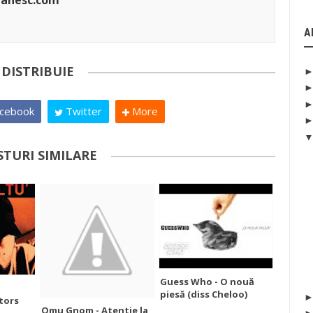
manesc.com
A
DISTRIBUIE
cebook
Twitter
More
STURI SIMILARE
Guess Who - O nouă
piesă (diss Cheloo)
stors
Omu Gnom - Atentie la