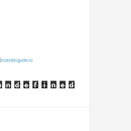
u
n
d
e
f
i
n
e
d