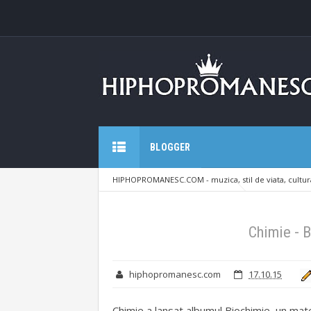
BLOGGER
HIPHOPROMANESC.COM - muzica, stil de viata, cultura
Chimie - Biochimie vol. I (album)
Chimie - B
hiphopromanesc.com
17.10.15
Chimie a lansat albumul Biochimie, un mat