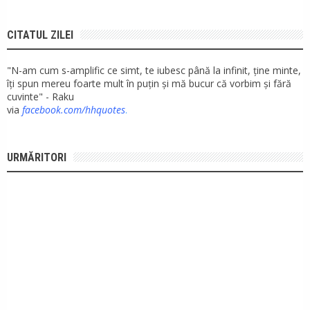
CITATUL ZILEI
"N-am cum s-amplific ce simt, te iubesc până la infinit, ține minte,
îți spun mereu foarte mult în puțin și mă bucur că vorbim și fără
cuvinte" - Raku
via
facebook.com/hhquotes
.
URMĂRITORI