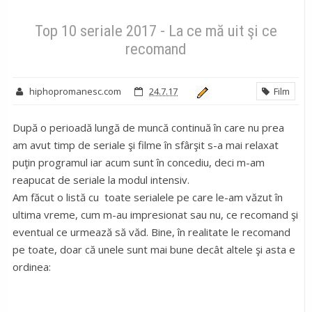
Film
Top 10 seriale 2017 - La ce mă uit şi ce recomand
Top 10 seriale 2017 - La ce mă uit şi ce
recomand
hiphopromanesc.com
24.7.17
Film
După o perioadă lungă de muncă continuă în care nu prea
am avut timp de seriale şi filme în sfârşit s-a mai relaxat
puţin programul iar acum sunt în concediu, deci m-am
reapucat de seriale la modul intensiv.
Am făcut o listă cu toate serialele pe care le-am văzut în
ultima vreme, cum m-au impresionat sau nu, ce recomand şi
eventual ce urmează să văd. Bine, în realitate le recomand
pe toate, doar că unele sunt mai bune decât altele şi asta e
ordinea: