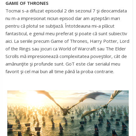
GAME OF THRONES
Tocmai s-a difuzat episodul 2 din sezonul 7 şi deocamdata
nu m-a impresionat niciun episod dar am aşteptări mari
pentru că plotul se subţiază. Întotdeauna mi-a plăcut
fantasticul, e genul meu preferat şi poate că sunt subiectiv
aici. La seriile precum Game of Thrones, Harry Potter, Lord
of the Rings sau jocuri ca World of Warcraft sau The Elder
Scrolls mă impresionează complexitatea poveştilor, cât de
amănunţite şi profunde sunt. GoT este clar serialul meu
favorit şi cel mai bun all time până la proba contrarie.