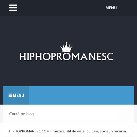
MENU
MENU
HIPHOPROMANESC.COM - muzica, stil de viata, cultura, social, Romania.