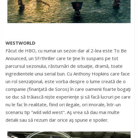
WESTWORLD
Făcut de HBO, cu numai un sezon dar al 2-lea este To Be
Anounced, un SF/thriller care te ţine în suspans pe tot
parcursul sezonului, răsturnări de situaţie, dramă, toate
ingredientele unui serial bun. Cu Anthony Hopkins care face
un rol senzaţional, este vorba despre o lume creată de o
companie (finanţată de Soros) în care oamenii foarte bogaţi
se duc să trăiască niște experienţe și să facă lucruri pe care
nu le fac în realitate, fiind ori ilegale, ori imorale, într-un
scenariu tip "wild wild west". Aş vrea să dau mai multe
detalii sau să rezum dar orice aş spune e spoiler.