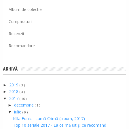
Album de colectie
Cumparaturi
Recenzii
Recomandare
ARHIVĂ
2019
►
( 3 )
2018
►
( 4 )
2017
▼
( 16 )
decembrie
►
( 1 )
iulie
▼
( 9 )
Killa Fonic - Lamă Crimă (album, 2017)
Top 10 seriale 2017 - La ce mă uit şi ce recomand