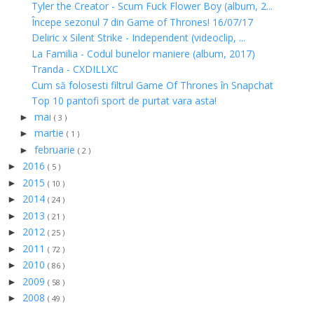
Tyler the Creator - Scum Fuck Flower Boy (album, 2...
Începe sezonul 7 din Game of Thrones! 16/07/17
Deliric x Silent Strike - Independent (videoclip, ...
La Familia - Codul bunelor maniere (album, 2017)
Tranda - CXDILLXC
Cum să folosesti filtrul Game Of Thrones în Snapchat
Top 10 pantofi sport de purtat vara asta!
mai
►
( 3 )
martie
►
( 1 )
februarie
►
( 2 )
2016
►
( 5 )
2015
►
( 10 )
2014
►
( 24 )
2013
►
( 21 )
2012
►
( 25 )
2011
►
( 72 )
2010
►
( 86 )
2009
►
( 58 )
2008
►
( 49 )